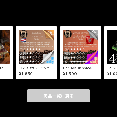
e Bo
コスタリカ ブラックハニ
BonBonClassico(ボ
ドリッ
ット(箱
ー 200g
ンボンクラシコ) 100g
セット
¥1,850
¥1,500
¥1,0
商品一覧に戻る