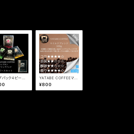
プパック4ピース
YATABE COFFEEマイ
(箱入り)
ルドブレンド 100g
00
¥800