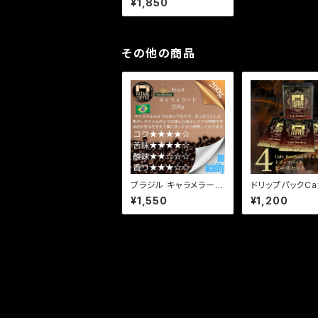
¥1,850
その他の商品
ブラジル キャラメラー
ドリップパックCaf
ド 200g
nBon4ピースセ
¥1,550
¥1,200
り)