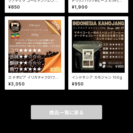
グァテマラ ゴールデンパレンシ
ドリップパック8ピースセット(箱
ア SHB 100g
入りラッピング済)
¥850
¥1,900
エチオピア イリガチャフG1フロ
インドネシア カモジャン 100g
ーラル（ナチュラル） 200g
¥3,050
¥950
商品一覧に戻る