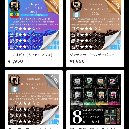
エチオピア (カフェインレス) 2
グァテマラ ゴールデンパレンシ
00g
ア SHB 200g
¥1,950
¥1,650